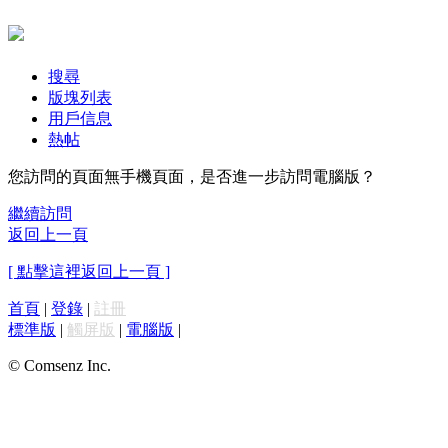
搜尋
版塊列表
用戶信息
熱帖
您訪問的頁面無手機頁面，是否進一步訪問電腦版？
繼續訪問
返回上一頁
[ 點擊這裡返回上一頁 ]
首頁
|
登錄
|
註冊
標準版
|
觸屏版
|
電腦版
|
© Comsenz Inc.