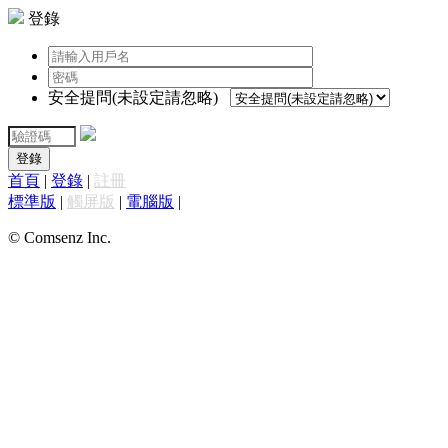
登錄
安全提問(未設定請忽略)
登錄
首頁
|
登錄
|
註冊
標準版
|
觸屏版
|
電腦版
|
© Comsenz Inc.