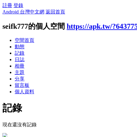
註冊
登錄
Android 台灣中文網
返回首頁
seifk777的個人空間
https://apk.tw/?64377
空間首頁
動態
記錄
日誌
相冊
主題
分享
留言板
個人資料
記錄
現在還沒有記錄