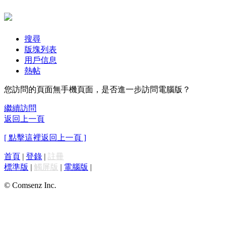
搜尋
版塊列表
用戶信息
熱帖
您訪問的頁面無手機頁面，是否進一步訪問電腦版？
繼續訪問
返回上一頁
[ 點擊這裡返回上一頁 ]
首頁
|
登錄
|
註冊
標準版
|
觸屏版
|
電腦版
|
© Comsenz Inc.