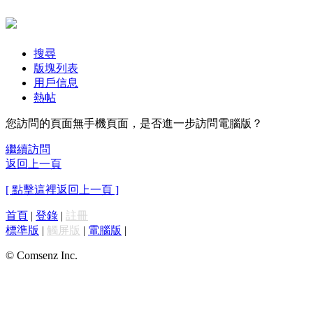
搜尋
版塊列表
用戶信息
熱帖
您訪問的頁面無手機頁面，是否進一步訪問電腦版？
繼續訪問
返回上一頁
[ 點擊這裡返回上一頁 ]
首頁
|
登錄
|
註冊
標準版
|
觸屏版
|
電腦版
|
© Comsenz Inc.