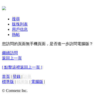
搜尋
版塊列表
用戶信息
熱帖
您訪問的頁面無手機頁面，是否進一步訪問電腦版？
繼續訪問
返回上一頁
[ 點擊這裡返回上一頁 ]
首頁
|
登錄
|
註冊
標準版
|
觸屏版
|
電腦版
|
© Comsenz Inc.