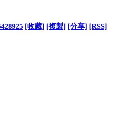
?6428925
[收藏]
[複製]
[分享]
[RSS]