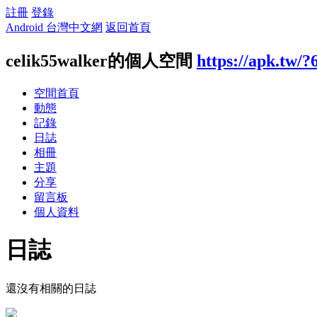
註冊
登錄
Android 台灣中文網
返回首頁
celik55walker的個人空間
https://apk.tw/
空間首頁
動態
記錄
日誌
相冊
主題
分享
留言板
個人資料
日誌
還沒有相關的日誌