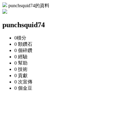
punchsquid74的資料
punchsquid74
0
積分
0 顆
鑽石
0 個
碎鑽
0
經驗
0
幫助
0
技術
0
貢獻
0 次
宣傳
0 個
金豆