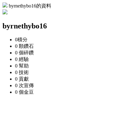
byrnethybo16的資料
byrnethybo16
0
積分
0 顆
鑽石
0 個
碎鑽
0
經驗
0
幫助
0
技術
0
貢獻
0 次
宣傳
0 個
金豆