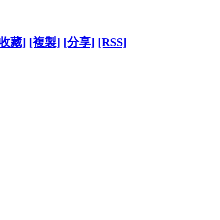
[收藏]
[複製]
[分享]
[RSS]