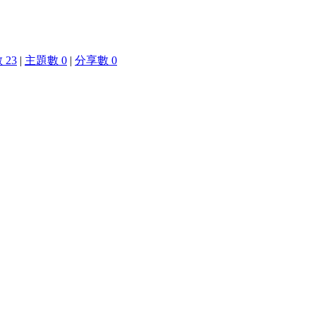
 23
|
主題數 0
|
分享數 0