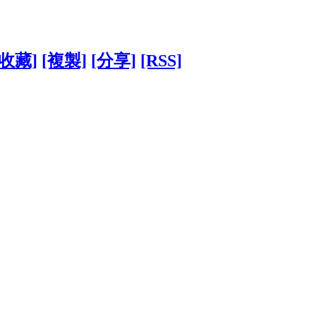
[收藏]
[複製]
[分享]
[RSS]