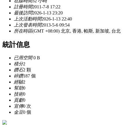
在線時間
32 小時
註冊時間
2011-7-8 17:22
最後訪問
2026-1-13 23:20
上次活動時間
2026-1-13 22:40
上次發表時間
2013-5-6 09:54
所在時區
(GMT +08:00) 北京, 香港, 帕斯, 新加坡, 台北
統計信息
已用空間
0 B
積分
2
鑽石
2 顆
碎鑽
187 個
經驗
2
幫助
0
技術
0
貢獻
0
宣傳
0 次
金豆
0 個