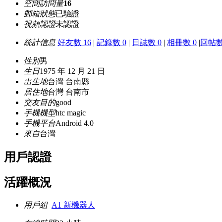
空間訪問量
16
郵箱狀態
已驗證
視頻認證
未認證
統計信息
好友數 16
|
記錄數 0
|
日誌數 0
|
相冊數 0
|
回帖數
性別
男
生日
1975 年 12 月 21 日
出生地
台灣 台南縣
居住地
台灣 台南市
交友目的
good
手機機型
htc magic
手機平台
Android 4.0
來自
台灣
用戶認證
活躍概況
用戶組
A1 新機器人