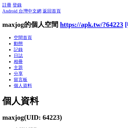
註冊
登錄
Android 台灣中文網
返回首頁
maxjog的個人空間
https://apk.tw/?64223
空間首頁
動態
記錄
日誌
相冊
主題
分享
留言板
個人資料
個人資料
maxjog
(UID: 64223)