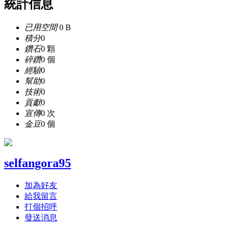
統計信息
已用空間
0 B
積分
0
鑽石
0 顆
碎鑽
0 個
經驗
0
幫助
0
技術
0
貢獻
0
宣傳
0 次
金豆
0 個
selfangora95
加為好友
給我留言
打個招呼
發送消息