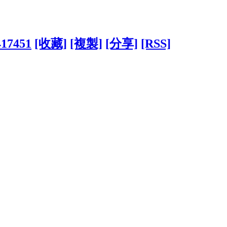
417451
[收藏]
[複製]
[分享]
[RSS]