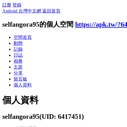
註冊
登錄
Android 台灣中文網
返回首頁
selfangora95的個人空間
https://apk.tw/?6
空間首頁
動態
記錄
日誌
相冊
主題
分享
留言板
個人資料
個人資料
selfangora95
(UID: 6417451)