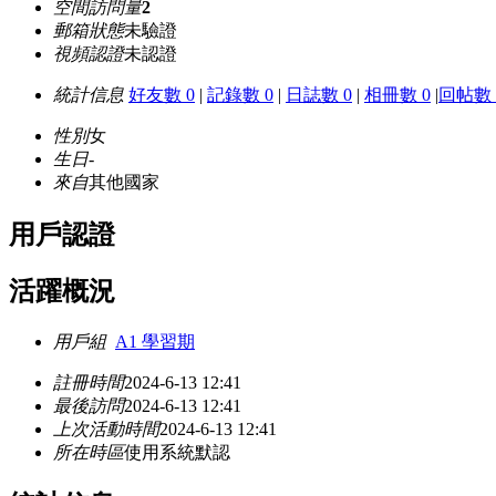
空間訪問量
2
郵箱狀態
未驗證
視頻認證
未認證
統計信息
好友數 0
|
記錄數 0
|
日誌數 0
|
相冊數 0
|
回帖數 
性別
女
生日
-
來自
其他國家
用戶認證
活躍概況
用戶組
A1 學習期
註冊時間
2024-6-13 12:41
最後訪問
2024-6-13 12:41
上次活動時間
2024-6-13 12:41
所在時區
使用系統默認