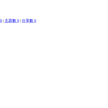
0
|
主題數 0
|
分享數 0