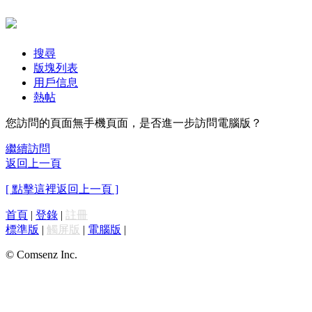
搜尋
版塊列表
用戶信息
熱帖
您訪問的頁面無手機頁面，是否進一步訪問電腦版？
繼續訪問
返回上一頁
[ 點擊這裡返回上一頁 ]
首頁
|
登錄
|
註冊
標準版
|
觸屏版
|
電腦版
|
© Comsenz Inc.