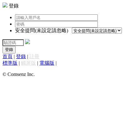
登錄
安全提問(未設定請忽略)
登錄
首頁
|
登錄
|
註冊
標準版
|
觸屏版
|
電腦版
|
© Comsenz Inc.