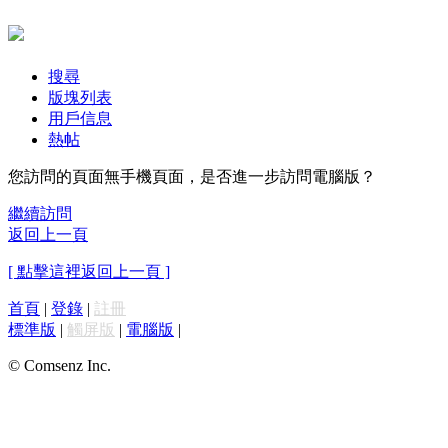
搜尋
版塊列表
用戶信息
熱帖
您訪問的頁面無手機頁面，是否進一步訪問電腦版？
繼續訪問
返回上一頁
[ 點擊這裡返回上一頁 ]
首頁
|
登錄
|
註冊
標準版
|
觸屏版
|
電腦版
|
© Comsenz Inc.