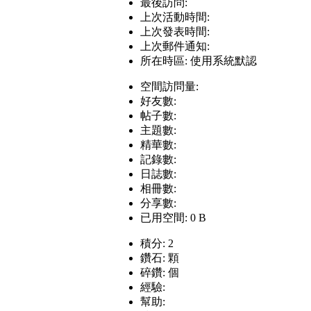
最後訪問:
上次活動時間:
上次發表時間:
上次郵件通知:
所在時區: 使用系統默認
空間訪問量:
好友數:
帖子數:
主題數:
精華數:
記錄數:
日誌數:
相冊數:
分享數:
已用空間: 0 B
積分: 2
鑽石: 顆
碎鑽: 個
經驗:
幫助: