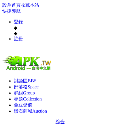
設為首頁
收藏本站
快捷導航
登錄
◆
◆
註冊
討論區
BBS
部落格
Space
群組
Group
專題
Collection
金豆儲值
鑽石商城
Auction
綜合