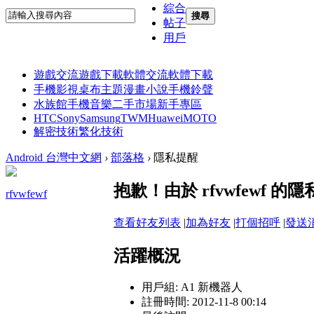
綜合
搜尋
帖子
用戶
遊戲交流
遊戲下載
軟體交流
軟體下載
手機影視
桌布主題
漫畫小說
手機鈴聲
水族館
手機音樂
二手市場
新手專區
HTC
Sony
Samsung
TWM
Huawei
MOTO
解密技術
繁化技術
Android 台灣中文網
›
部落格
›
隱私提醒
抱歉！由於 rfvwfewf
rfvwfewf
查看好友列表
|
加為好友
|
打個招呼
|
發送
活躍概況
用戶組:
A1 新機器人
註冊時間: 2012-11-8 00:14