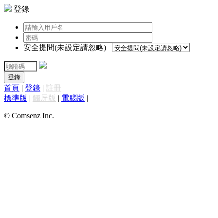
登錄
安全提問(未設定請忽略)
登錄
首頁
|
登錄
|
註冊
標準版
|
觸屏版
|
電腦版
|
© Comsenz Inc.