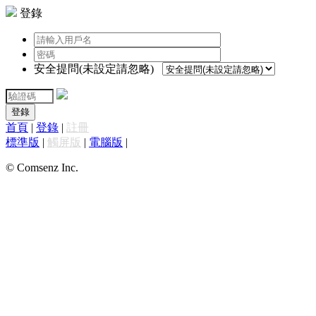
登錄
安全提問(未設定請忽略)
登錄
首頁
|
登錄
|
註冊
標準版
|
觸屏版
|
電腦版
|
© Comsenz Inc.