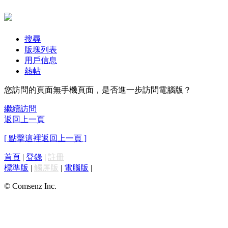
搜尋
版塊列表
用戶信息
熱帖
您訪問的頁面無手機頁面，是否進一步訪問電腦版？
繼續訪問
返回上一頁
[ 點擊這裡返回上一頁 ]
首頁
|
登錄
|
註冊
標準版
|
觸屏版
|
電腦版
|
© Comsenz Inc.