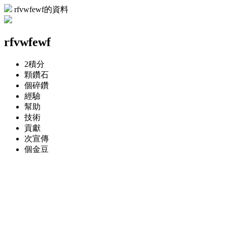
rfvwfewf的資料
rfvwfewf
2
積分
顆
鑽石
個
碎鑽
經驗
幫助
技術
貢獻
次
宣傳
個
金豆