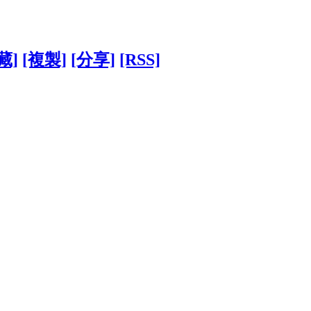
藏]
[複製]
[分享]
[RSS]