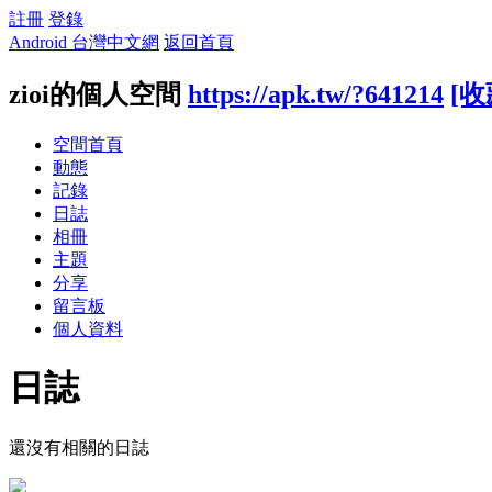
註冊
登錄
Android 台灣中文網
返回首頁
zioi的個人空間
https://apk.tw/?641214
[收
空間首頁
動態
記錄
日誌
相冊
主題
分享
留言板
個人資料
日誌
還沒有相關的日誌