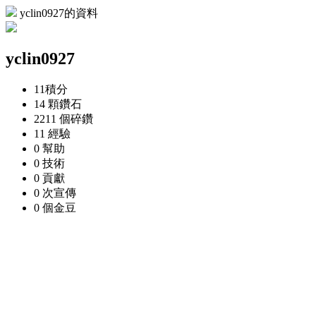
yclin0927的資料
yclin0927
11
積分
14 顆
鑽石
2211 個
碎鑽
11
經驗
0
幫助
0
技術
0
貢獻
0 次
宣傳
0 個
金豆