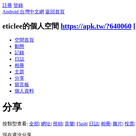
註冊
登錄
Android 台灣中文網
返回首頁
eticlee的個人空間
https://apk.tw/?640060
空間首頁
動態
記錄
日誌
相冊
主題
分享
留言板
個人資料
分享
按類型查看:
全部
|
網址
|
視頻
|
音樂
|
Flash
|
日誌
|
相冊
|
圖片
|
投票
|
現在還沒分享