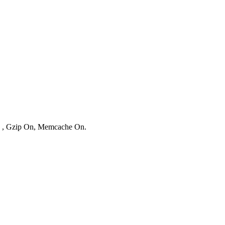
es , Gzip On, Memcache On.