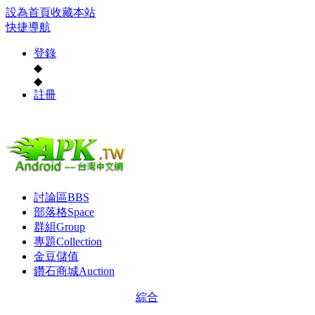
設為首頁
收藏本站
快捷導航
登錄
◆
◆
註冊
討論區
BBS
部落格
Space
群組
Group
專題
Collection
金豆儲值
鑽石商城
Auction
綜合