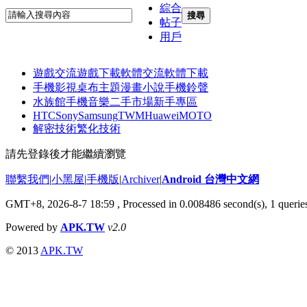
綜合
搜尋
帖子
用戶
遊戲交流
遊戲下載
軟體交流
軟體下載
手機影視
桌布主題
漫畫小說
手機鈴聲
水族館
手機音樂
二手市場
新手專區
HTC
Sony
Samsung
TWM
Huawei
MOTO
解密技術
繁化技術
請先登錄後才能繼續瀏覽
聯繫我們
|
小黑屋
|
手機版
|
Archiver
|
Android 台灣中文網
GMT+8, 2026-8-7 18:59
, Processed in 0.008486 second(s), 1 quer
Powered by
APK.TW
v2.0
© 2013
APK.TW