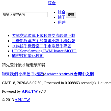
綜合
綜合
搜尋
帖子
用戶
遊戲交流
遊戲下載
軟體交流
軟體下載
手機影視
桌布主題
漫畫小說
手機鈴聲
水族館
手機音樂
二手市場
新手專區
HTC
Sony
Samsung
TWM
Huawei
MOTO
解密技術
繁化技術
請先登錄後才能繼續瀏覽
聯繫我們
|
小黑屋
|
手機版
|
Archiver
|
Android 台灣中文網
GMT+8, 2026-8-6 07:50
, Processed in 0.008863 second(s), 1 quer
Powered by
APK.TW
v2.0
© 2013
APK.TW