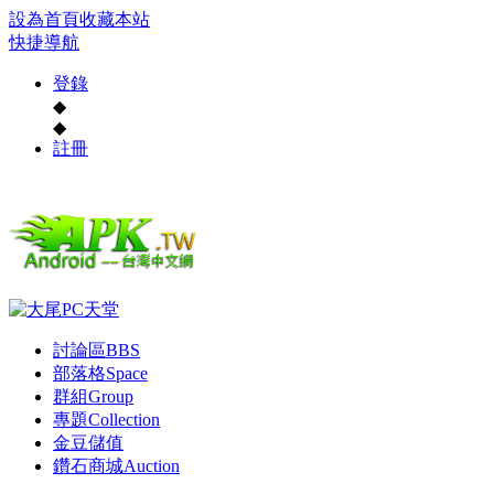
設為首頁
收藏本站
快捷導航
登錄
◆
◆
註冊
討論區
BBS
部落格
Space
群組
Group
專題
Collection
金豆儲值
鑽石商城
Auction