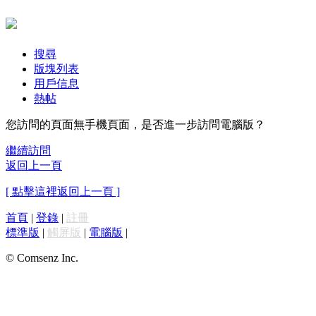
搜尋
版塊列表
用戶信息
熱帖
您訪問的頁面無手機頁面，是否進一步訪問電腦版？
繼續訪問
返回上一頁
[ 點擊這裡返回上一頁 ]
首頁
|
登錄
|
註冊
標準版
|
觸屏版
|
電腦版
|
© Comsenz Inc.