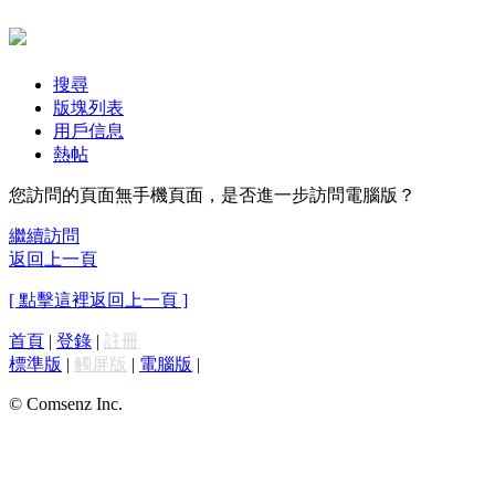
搜尋
版塊列表
用戶信息
熱帖
您訪問的頁面無手機頁面，是否進一步訪問電腦版？
繼續訪問
返回上一頁
[ 點擊這裡返回上一頁 ]
首頁
|
登錄
|
註冊
標準版
|
觸屏版
|
電腦版
|
© Comsenz Inc.