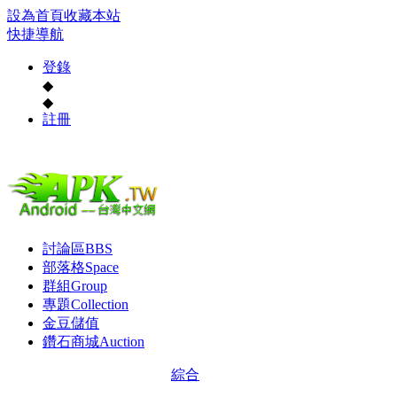
設為首頁
收藏本站
快捷導航
登錄
◆
◆
註冊
討論區
BBS
部落格
Space
群組
Group
專題
Collection
金豆儲值
鑽石商城
Auction
綜合