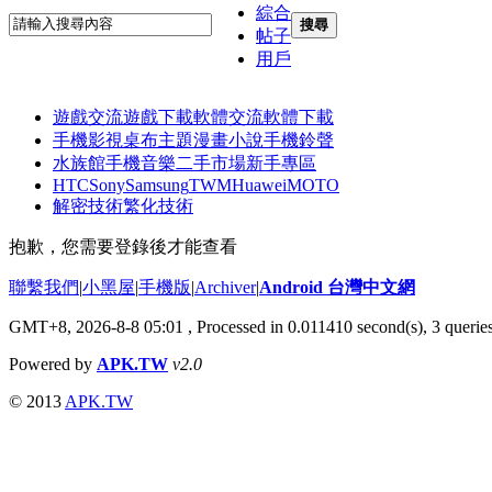
綜合
搜尋
帖子
用戶
遊戲交流
遊戲下載
軟體交流
軟體下載
手機影視
桌布主題
漫畫小說
手機鈴聲
水族館
手機音樂
二手市場
新手專區
HTC
Sony
Samsung
TWM
Huawei
MOTO
解密技術
繁化技術
抱歉，您需要登錄後才能查看
聯繫我們
|
小黑屋
|
手機版
|
Archiver
|
Android 台灣中文網
GMT+8, 2026-8-8 05:01
, Processed in 0.011410 second(s), 3 quer
Powered by
APK.TW
v2.0
© 2013
APK.TW