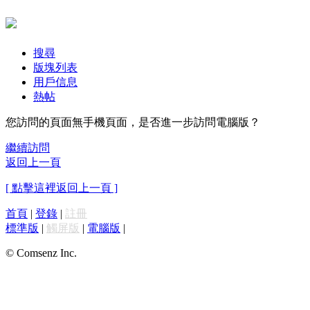
搜尋
版塊列表
用戶信息
熱帖
您訪問的頁面無手機頁面，是否進一步訪問電腦版？
繼續訪問
返回上一頁
[ 點擊這裡返回上一頁 ]
首頁
|
登錄
|
註冊
標準版
|
觸屏版
|
電腦版
|
© Comsenz Inc.