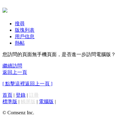
搜尋
版塊列表
用戶信息
熱帖
您訪問的頁面無手機頁面，是否進一步訪問電腦版？
繼續訪問
返回上一頁
[ 點擊這裡返回上一頁 ]
首頁
|
登錄
|
註冊
標準版
|
觸屏版
|
電腦版
|
© Comsenz Inc.