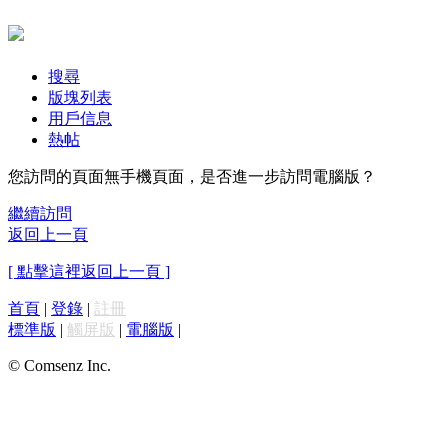
搜尋
版塊列表
用戶信息
熱帖
您訪問的頁面無手機頁面，是否進一步訪問電腦版？
繼續訪問
返回上一頁
[ 點擊這裡返回上一頁 ]
首頁
|
登錄
|
註冊
標準版
|
觸屏版
|
電腦版
|
© Comsenz Inc.