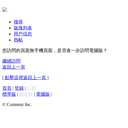
搜尋
版塊列表
用戶信息
熱帖
您訪問的頁面無手機頁面，是否進一步訪問電腦版？
繼續訪問
返回上一頁
[ 點擊這裡返回上一頁 ]
首頁
|
登錄
|
註冊
標準版
|
觸屏版
|
電腦版
|
© Comsenz Inc.