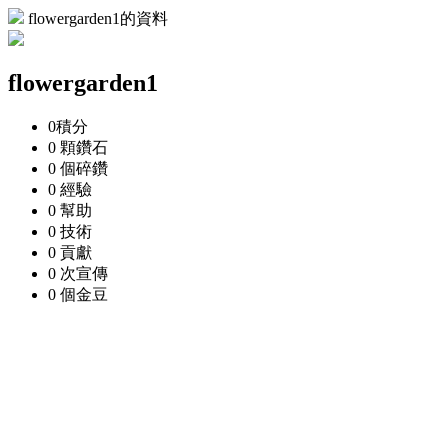
flowergarden1的資料
flowergarden1
0
積分
0 顆
鑽石
0 個
碎鑽
0
經驗
0
幫助
0
技術
0
貢獻
0 次
宣傳
0 個
金豆