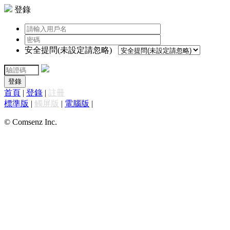
登錄
安全提問(未設定請忽略)
登錄
首頁
|
登錄
|
註冊
標準版
|
觸屏版
|
電腦版
|
© Comsenz Inc.