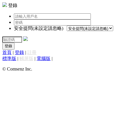
登錄
安全提問(未設定請忽略)
登錄
首頁
|
登錄
|
註冊
標準版
|
觸屏版
|
電腦版
|
© Comsenz Inc.