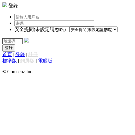
登錄
安全提問(未設定請忽略)
登錄
首頁
|
登錄
|
註冊
標準版
|
觸屏版
|
電腦版
|
© Comsenz Inc.