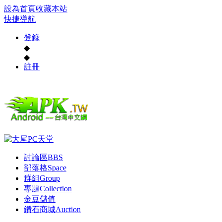
設為首頁
收藏本站
快捷導航
登錄
◆
◆
註冊
討論區
BBS
部落格
Space
群組
Group
專題
Collection
金豆儲值
鑽石商城
Auction