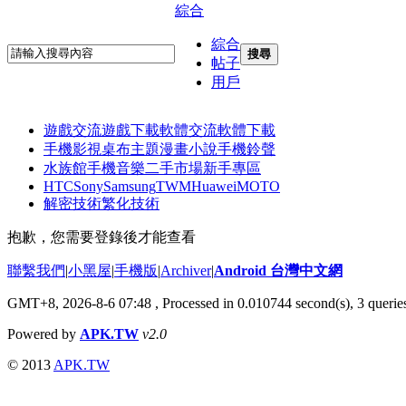
綜合
綜合
搜尋
帖子
用戶
遊戲交流
遊戲下載
軟體交流
軟體下載
手機影視
桌布主題
漫畫小說
手機鈴聲
水族館
手機音樂
二手市場
新手專區
HTC
Sony
Samsung
TWM
Huawei
MOTO
解密技術
繁化技術
抱歉，您需要登錄後才能查看
聯繫我們
|
小黑屋
|
手機版
|
Archiver
|
Android 台灣中文網
GMT+8, 2026-8-6 07:48
, Processed in 0.010744 second(s), 3 quer
Powered by
APK.TW
v2.0
© 2013
APK.TW