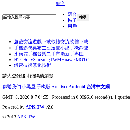
綜合
綜合
搜尋
帖子
用戶
遊戲交流
遊戲下載
軟體交流
軟體下載
手機影視
桌布主題
漫畫小說
手機鈴聲
水族館
手機音樂
二手市場
新手專區
HTC
Sony
Samsung
TWM
Huawei
MOTO
解密技術
繁化技術
請先登錄後才能繼續瀏覽
聯繫我們
|
小黑屋
|
手機版
|
Archiver
|
Android 台灣中文網
GMT+8, 2026-8-7 04:55
, Processed in 0.009616 second(s), 1 quer
Powered by
APK.TW
v2.0
© 2013
APK.TW