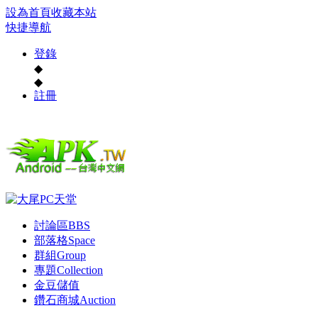
設為首頁
收藏本站
快捷導航
登錄
◆
◆
註冊
討論區
BBS
部落格
Space
群組
Group
專題
Collection
金豆儲值
鑽石商城
Auction