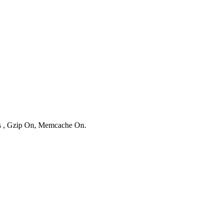
es , Gzip On, Memcache On.