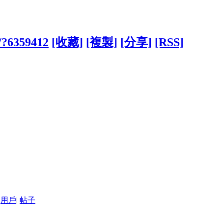
w/?6359412
[收藏]
[複製]
[分享]
[RSS]
用戶
|
帖子