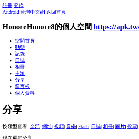
註冊
登錄
Android 台灣中文網
返回首頁
HonoreHonore8的個人空間
https://apk.t
空間首頁
動態
記錄
日誌
相冊
主題
分享
留言板
個人資料
分享
按類型查看:
全部
|
網址
|
視頻
|
音樂
|
Flash
|
日誌
|
相冊
|
圖片
|
投票
|
現在還沒分享