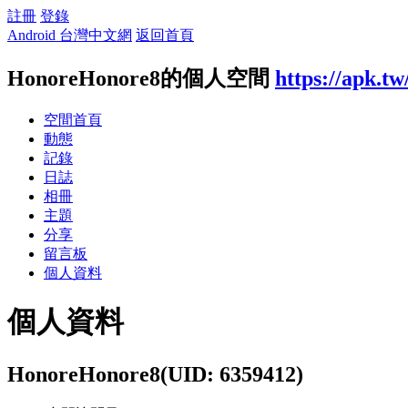
註冊
登錄
Android 台灣中文網
返回首頁
HonoreHonore8的個人空間
https://apk.t
空間首頁
動態
記錄
日誌
相冊
主題
分享
留言板
個人資料
個人資料
HonoreHonore8
(UID: 6359412)