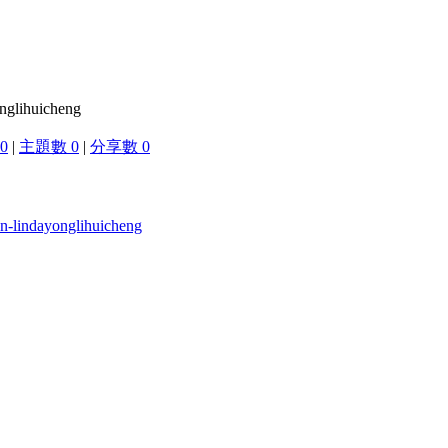
nglihuicheng
0
|
主題數 0
|
分享數 0
n-lindayonglihuicheng