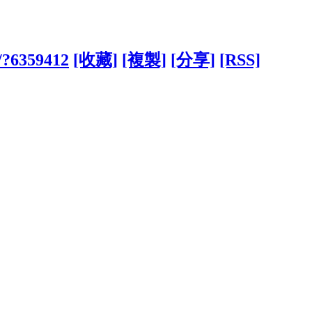
w/?6359412
[收藏]
[複製]
[分享]
[RSS]