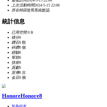
最後訪問
2024-5-15 22:06
上次活動時間
2024-5-15 22:06
所在時區
使用系統默認
統計信息
已用空間
0 B
積分
0
鑽石
0 顆
碎鑽
0 個
經驗
0
幫助
0
技術
0
貢獻
0
宣傳
0 次
金豆
0 個
HonoreHonore8
加為好友