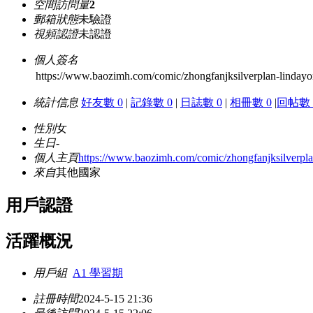
空間訪問量
2
郵箱狀態
未驗證
視頻認證
未認證
個人簽名
https://www.baozimh.com/comic/zhongfanjksilverplan-lindayo
統計信息
好友數 0
|
記錄數 0
|
日誌數 0
|
相冊數 0
|
回帖數 
性別
女
生日
-
個人主頁
https://www.baozimh.com/comic/zhongfanjksilverpla
來自
其他國家
用戶認證
活躍概況
用戶組
A1 學習期
註冊時間
2024-5-15 21:36