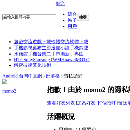
綜合
綜合
搜尋
帖子
用戶
遊戲交流
遊戲下載
軟體交流
軟體下載
手機影視
桌布主題
漫畫小說
手機鈴聲
水族館
手機音樂
二手市場
新手專區
HTC
Sony
Samsung
TWM
Huawei
MOTO
解密技術
繁化技術
Android 台灣中文網
›
部落格
›
隱私提醒
抱歉！由於 momo2 的
momo2
查看好友列表
|
加為好友
|
打個招呼
|
發送
活躍概況
用戶組:
A1 學習期