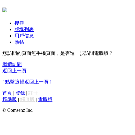
搜尋
版塊列表
用戶信息
熱帖
您訪問的頁面無手機頁面，是否進一步訪問電腦版？
繼續訪問
返回上一頁
[ 點擊這裡返回上一頁 ]
首頁
|
登錄
|
註冊
標準版
|
觸屏版
|
電腦版
|
© Comsenz Inc.