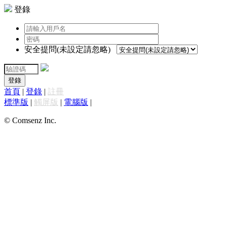
登錄
安全提問(未設定請忽略)
登錄
首頁
|
登錄
|
註冊
標準版
|
觸屏版
|
電腦版
|
© Comsenz Inc.