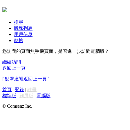
搜尋
版塊列表
用戶信息
熱帖
您訪問的頁面無手機頁面，是否進一步訪問電腦版？
繼續訪問
返回上一頁
[ 點擊這裡返回上一頁 ]
首頁
|
登錄
|
註冊
標準版
|
觸屏版
|
電腦版
|
© Comsenz Inc.