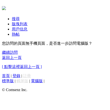
搜尋
版塊列表
用戶信息
熱帖
您訪問的頁面無手機頁面，是否進一步訪問電腦版？
繼續訪問
返回上一頁
[ 點擊這裡返回上一頁 ]
首頁
|
登錄
|
註冊
標準版
|
觸屏版
|
電腦版
|
© Comsenz Inc.