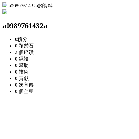
a0989761432a的資料
a0989761432a
0
積分
0 顆
鑽石
2 個
碎鑽
0
經驗
0
幫助
0
技術
0
貢獻
0 次
宣傳
0 個
金豆