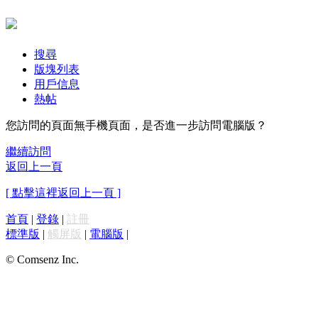
搜尋
版塊列表
用戶信息
熱帖
您訪問的頁面無手機頁面，是否進一步訪問電腦版？
繼續訪問
返回上一頁
[ 點擊這裡返回上一頁 ]
首頁
|
登錄
|
註冊
標準版
|
觸屏版
|
電腦版
|
© Comsenz Inc.