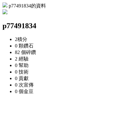
p77491834的資料
p77491834
2
積分
0 顆
鑽石
82 個
碎鑽
2
經驗
0
幫助
0
技術
0
貢獻
0 次
宣傳
0 個
金豆