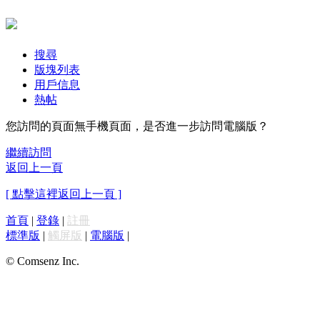
搜尋
版塊列表
用戶信息
熱帖
您訪問的頁面無手機頁面，是否進一步訪問電腦版？
繼續訪問
返回上一頁
[ 點擊這裡返回上一頁 ]
首頁
|
登錄
|
註冊
標準版
|
觸屏版
|
電腦版
|
© Comsenz Inc.