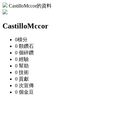
CastilloMccor的資料
CastilloMccor
0
積分
0 顆
鑽石
0 個
碎鑽
0
經驗
0
幫助
0
技術
0
貢獻
0 次
宣傳
0 個
金豆